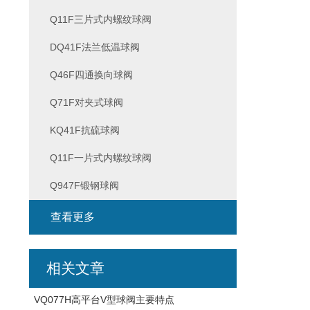
Q11F三片式内螺纹球阀
DQ41F法兰低温球阀
Q46F四通换向球阀
Q71F对夹式球阀
KQ41F抗硫球阀
Q11F一片式内螺纹球阀
Q947F锻钢球阀
查看更多
相关文章
VQ077H高平台V型球阀主要特点