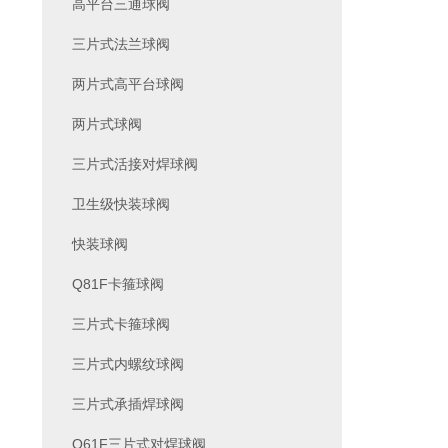
高平台三通球阀
三片式法兰球阀
两片式高平台球阀
两片式球阀
三片式活接对焊球阀
卫生级快装球阀
快装球阀
Q81F卡箍球阀
三片式卡箍球阀
三片式内螺纹球阀
三片式承插焊球阀
Q61F三片式对焊球阀