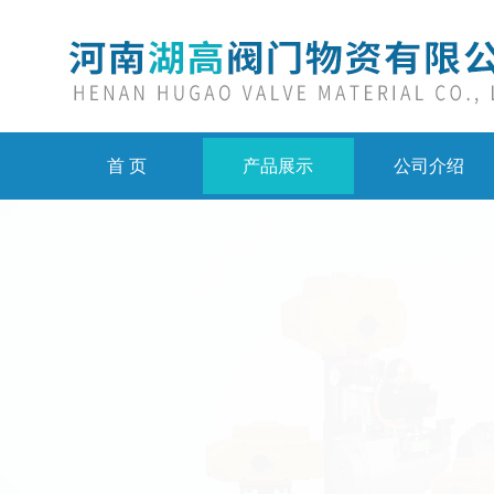
首 页
产品展示
公司介绍