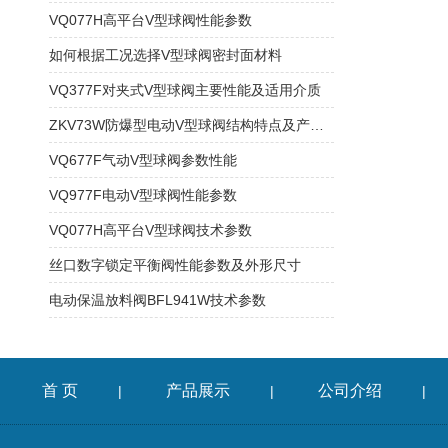
VQ077H高平台V型球阀性能参数
如何根据工况选择V型球阀密封面材料
VQ377F对夹式V型球阀主要性能及适用介质
ZKV73W防爆型电动V型球阀结构特点及产品参数
VQ677F气动V型球阀参数性能
VQ977F电动V型球阀性能参数
VQ077H高平台V型球阀技术参数
丝口数字锁定平衡阀性能参数及外形尺寸
电动保温放料阀BFL941W技术参数
首 页
产品展示
公司介绍
|
|
|