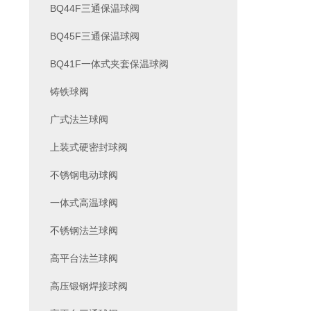
BQ44F三通保温球阀
BQ45F三通保温球阀
BQ41F一体式夹套保温球阀
铸铁球阀
广式法兰球阀
上装式硬密封球阀
不锈钢电动球阀
一体式高温球阀
不锈钢法兰球阀
高平台法兰球阀
高压锻钢焊接球阀