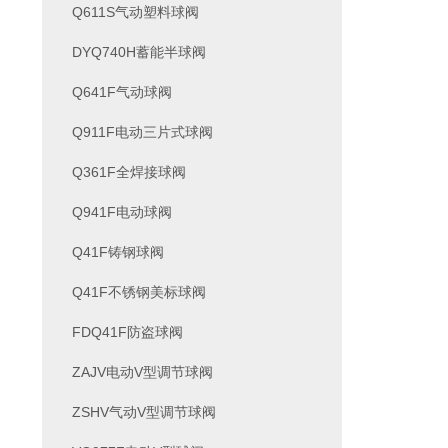
Q611S气动塑料球阀
DYQ740H蓄能半球阀
Q641F气动球阀
Q911F电动三片式球阀
Q361F全焊接球阀
Q941F电动球阀
Q41F铸钢球阀
Q41F不锈钢美标球阀
FDQ41F防盗球阀
ZAJV电动V型调节球阀
ZSHV气动V型调节球阀