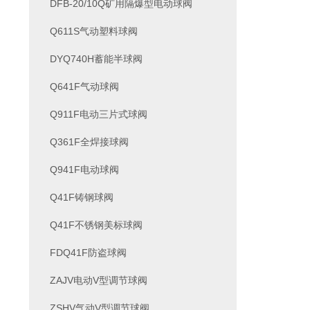
DFB-20/10Q矿用隔爆型电动球阀
Q611S气动塑料球阀
DYQ740H蓄能半球阀
Q641F气动球阀
Q911F电动三片式球阀
Q361F全焊接球阀
Q941F电动球阀
Q41F铸钢球阀
Q41F不锈钢美标球阀
FDQ41F防盗球阀
ZAJV电动V型调节球阀
ZSHV气动V型调节球阀