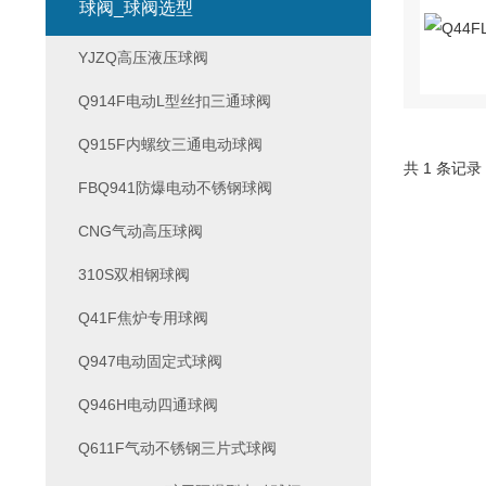
球阀_球阀选型
YJZQ高压液压球阀
Q914F电动L型丝扣三通球阀
Q915F内螺纹三通电动球阀
共 1 条记录
FBQ941防爆电动不锈钢球阀
CNG气动高压球阀
310S双相钢球阀
Q41F焦炉专用球阀
Q947电动固定式球阀
Q946H电动四通球阀
Q611F气动不锈钢三片式球阀