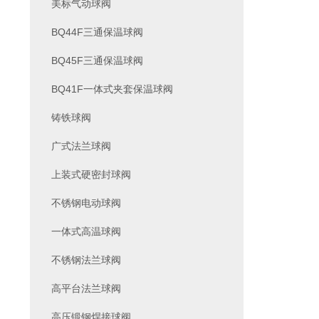
美标气动球阀
BQ44F三通保温球阀
BQ45F三通保温球阀
BQ41F一体式夹套保温球阀
铸铁球阀
广式法兰球阀
上装式硬密封球阀
不锈钢电动球阀
一体式高温球阀
不锈钢法兰球阀
高平台法兰球阀
高压锻钢焊接球阀