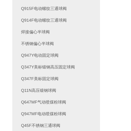
Q915F电动螺纹三通球阀
Q914F电动螺纹三通球阀
焊接偏心半球阀
不锈钢偏心半球阀
Q947Y电动固定球阀
Q347Y美标锻钢高压固定球阀
Q347F美标固定球阀
Q11N高压锻钢球阀
Q647MF气动喷煤粉球阀
Q947MF电动喷煤粉球阀
Q45F不锈钢三通球阀