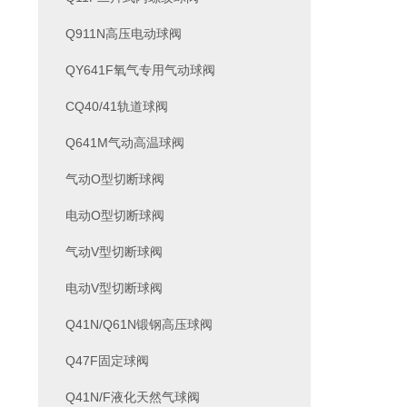
Q911N高压电动球阀
QY641F氧气专用气动球阀
CQ40/41轨道球阀
Q641M气动高温球阀
气动O型切断球阀
电动O型切断球阀
气动V型切断球阀
电动V型切断球阀
Q41N/Q61N锻钢高压球阀
Q47F固定球阀
Q41N/F液化天然气球阀