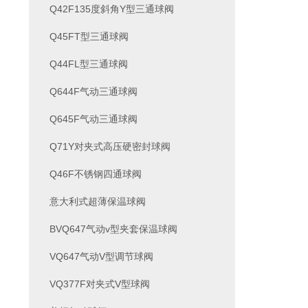
Q42F135度斜角Y型三通球阀
Q45FT型三通球阀
Q44FL型三通球阀
Q644F气动三通球阀
Q645F气动三通球阀
Q71Y对夹式高压硬密封球阀
Q46F不锈钢四通球阀
意大利式超薄保温球阀
BVQ647气动v型夹套保温球阀
VQ647气动V型调节球阀
VQ377F对夹式V型球阀