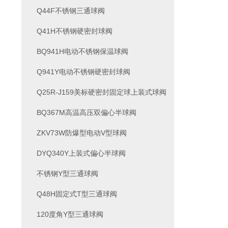
Q44F不锈钢三通球阀
Q41H不锈钢硬密封球阀
BQ941H电动不锈钢保温球阀
Q941Y电动不锈钢硬密封球阀
Q25R-J159美标硬密封固定球上装式球阀
BQ367M高温高压双偏心半球阀
ZKV73W防爆型电动V型球阀
DYQ340Y上装式偏心半球阀
不锈钢Y型三通球阀
Q48H固定式T型三通球阀
120度角Y型三通球阀