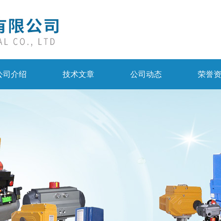
公司介绍
技术文章
公司动态
荣誉