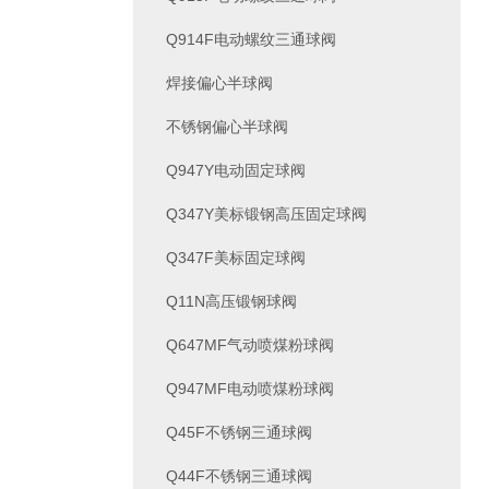
Q914F电动螺纹三通球阀
焊接偏心半球阀
不锈钢偏心半球阀
Q947Y电动固定球阀
Q347Y美标锻钢高压固定球阀
Q347F美标固定球阀
Q11N高压锻钢球阀
Q647MF气动喷煤粉球阀
Q947MF电动喷煤粉球阀
Q45F不锈钢三通球阀
Q44F不锈钢三通球阀