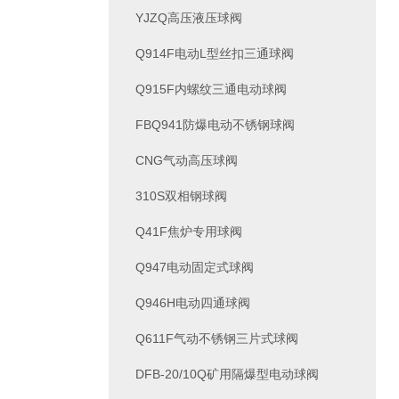
YJZQ高压液压球阀
Q914F电动L型丝扣三通球阀
Q915F内螺纹三通电动球阀
FBQ941防爆电动不锈钢球阀
CNG气动高压球阀
310S双相钢球阀
Q41F焦炉专用球阀
Q947电动固定式球阀
Q946H电动四通球阀
Q611F气动不锈钢三片式球阀
DFB-20/10Q矿用隔爆型电动球阀