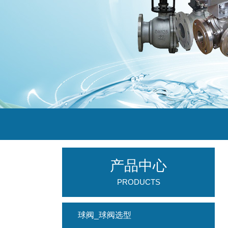
产品中心
PRODUCTS
球阀_球阀选型