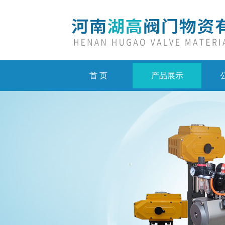
首 页
产品展示