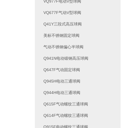
VQ977F电动V型球阀
VQ677F气动V型球阀
Q41Y三段式高压球阀
美标不锈钢固定球阀
气动不锈钢偏心半球阀
Q941N电动锻钢高压球阀
Q647F气动固定球阀
Q945H电动三通球阀
Q944H电动三通球阀
Q615F气动螺纹三通球阀
Q614F气动螺纹三通球阀
Q915F电动螺纹三通球阀