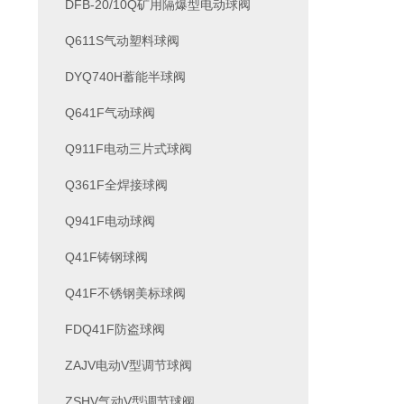
DFB-20/10Q矿用隔爆型电动球阀
Q611S气动塑料球阀
DYQ740H蓄能半球阀
Q641F气动球阀
Q911F电动三片式球阀
Q361F全焊接球阀
Q941F电动球阀
Q41F铸钢球阀
Q41F不锈钢美标球阀
FDQ41F防盗球阀
ZAJV电动V型调节球阀
ZSHV气动V型调节球阀