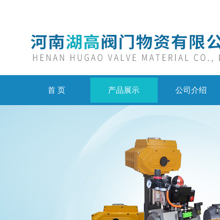
首 页
产品展示
公司介绍