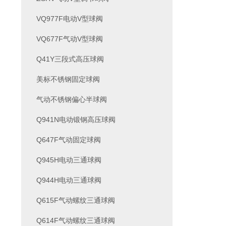
VQ977F电动V型球阀
VQ677F气动V型球阀
Q41Y三段式高压球阀
美标不锈钢固定球阀
气动不锈钢偏心半球阀
Q941N电动锻钢高压球阀
Q647F气动固定球阀
Q945H电动三通球阀
Q944H电动三通球阀
Q615F气动螺纹三通球阀
Q614F气动螺纹三通球阀