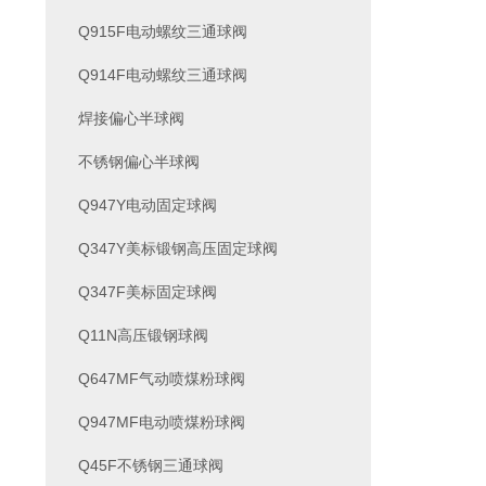
Q915F电动螺纹三通球阀
Q914F电动螺纹三通球阀
焊接偏心半球阀
不锈钢偏心半球阀
Q947Y电动固定球阀
Q347Y美标锻钢高压固定球阀
Q347F美标固定球阀
Q11N高压锻钢球阀
Q647MF气动喷煤粉球阀
Q947MF电动喷煤粉球阀
Q45F不锈钢三通球阀