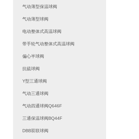
气动薄型保温球阀
气动薄型球阀
电动整体式高温球阀
带手轮气动整体式高温球阀
偏心半球阀
抗硫球阀
Y型三通球阀
气动三通球阀
气动四通球阀Q646F
三通保温球阀BQ44F
DBB双联球阀