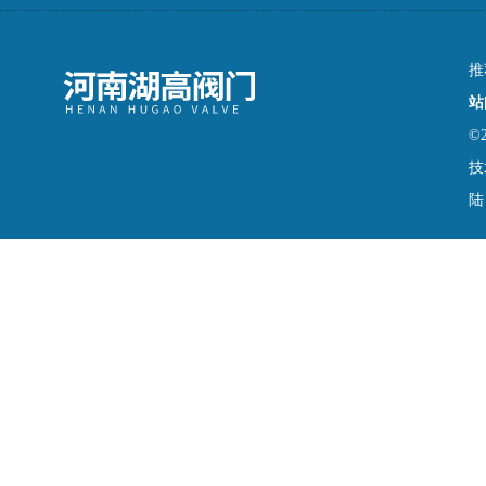
推
站
©
技
陆