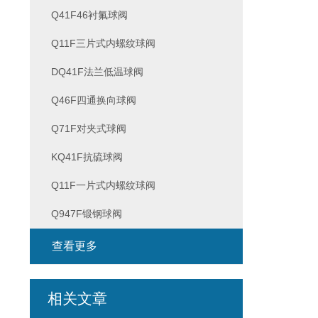
Q41F46衬氟球阀
Q11F三片式内螺纹球阀
DQ41F法兰低温球阀
Q46F四通换向球阀
Q71F对夹式球阀
KQ41F抗硫球阀
Q11F一片式内螺纹球阀
Q947F锻钢球阀
查看更多
相关文章