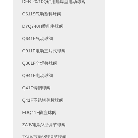
DFB-20/10Q矿用隔爆型电动球阀
Q611S气动塑料球阀
DYQ740H蓄能半球阀
Q641F气动球阀
Q911F电动三片式球阀
Q361F全焊接球阀
Q941F电动球阀
Q41F铸钢球阀
Q41F不锈钢美标球阀
FDQ41F防盗球阀
ZAJV电动V型调节球阀
ZSHV气动V型调节球阀