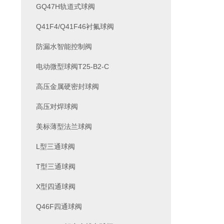
GQ47H轨道式球阀
Q41F4/Q41F46衬氟球阀
防漏水智能控制阀
电动微型球阀T25-B2-C
高压金属硬密封球阀
高压对焊球阀
美标薄型法兰球阀
L型三通球阀
T型三通球阀
X型四通球阀
Q46F四通球阀