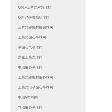
Q61F三片式对焊球阀
Q347MF喷煤粉球阀
三片式硬密封锻钢球阀
上装式偏心半球阀
半偏心气动球阀
涡轮上装式球阀
电动偏心半球阀
上装式硬密封偏心球阀
上装式电动偏心半球阀
电动V型球阀
气动偏心半球阀