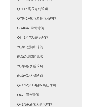
Q911N高压电动球阀
QY641F氧气专用气动球阀
CQ40/41轨道球阀
Q641M气动高温球阀
气动O型切断球阀
电动O型切断球阀
气动V型切断球阀
电动V型切断球阀
Q41N/Q61N锻钢高压球阀
Q47F固定球阀
Q41N/F液化天然气球阀