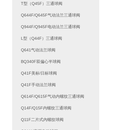
T型（Q45F）三通球阀
Q644F/Q645F气动法兰三通球阀
Q944F/Q945F电动法兰三通球阀
L型（Q44F）三通球阀
Q641气动法兰球阀
BQ340F双偏心半球阀
Q41F美标/日标球阀
Q41F手动法兰球阀
Q614F/Q615F气动内螺纹三通球阀
Q14F/Q15F内螺纹三通球阀
Q11F二片式內螺纹球阀