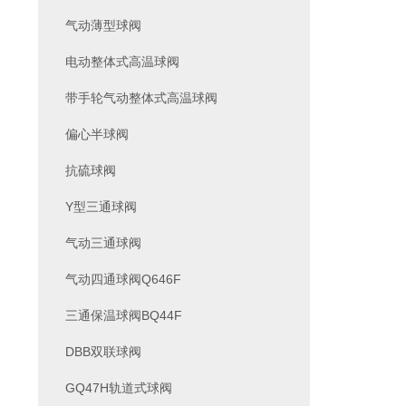
气动薄型球阀
电动整体式高温球阀
带手轮气动整体式高温球阀
偏心半球阀
抗硫球阀
Y型三通球阀
气动三通球阀
气动四通球阀Q646F
三通保温球阀BQ44F
DBB双联球阀
GQ47H轨道式球阀