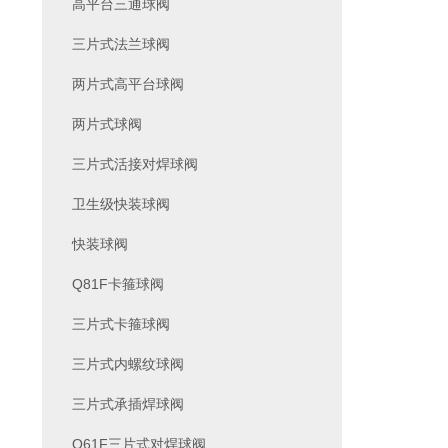
高平台三通球阀
三片式法兰球阀
两片式高平台球阀
两片式球阀
三片式活接对焊球阀
卫生级快装球阀
快装球阀
Q81F卡箍球阀
三片式卡箍球阀
三片式内螺纹球阀
三片式承插焊球阀
Q61F三片式对焊球阀