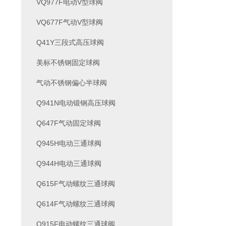
VQ977F电动V型球阀
VQ677F气动V型球阀
Q41Y三段式高压球阀
美标不锈钢固定球阀
气动不锈钢偏心半球阀
Q941N电动锻钢高压球阀
Q647F气动固定球阀
Q945H电动三通球阀
Q944H电动三通球阀
Q615F气动螺纹三通球阀
Q614F气动螺纹三通球阀
Q915F电动螺纹三通球阀