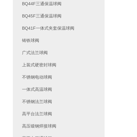
BQ44F三通保温球阀
BQ45F三通保温球阀
BQ41F一体式夹套保温球阀
铸铁球阀
广式法兰球阀
上装式硬密封球阀
不锈钢电动球阀
一体式高温球阀
不锈钢法兰球阀
高平台法兰球阀
高压锻钢焊接球阀