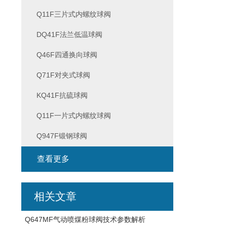
Q11F三片式内螺纹球阀
DQ41F法兰低温球阀
Q46F四通换向球阀
Q71F对夹式球阀
KQ41F抗硫球阀
Q11F一片式内螺纹球阀
Q947F锻钢球阀
查看更多
相关文章
Q647MF气动喷煤粉球阀技术参数解析