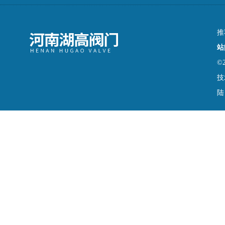
推
站
©
技
陆