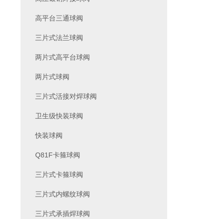
高平台三通球阀
三片式法兰球阀
两片式高平台球阀
两片式球阀
三片式活接对焊球阀
卫生级快装球阀
快装球阀
Q81F卡箍球阀
三片式卡箍球阀
三片式内螺纹球阀
三片式承插焊球阀