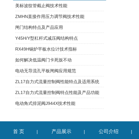
美标波纹管截止阀技术性能
ZMHN直接作用压力调节阀技术性能
闸门结构特点及产品应用
Y45H/Y型杠杆式减压阀结构特点
RX49H锅炉平板水位计技术指标
如何解决低温阀门卡死扳不动
电动无导流孔平板闸阀应用规范
ZL17自力式流量控制阀性能特点及适用系统
ZL17自力式流量控制阀特点性能及产品功能
电动角式排泥阀J944X技术性能
首 页
产品展示
公司介绍
|
|
|