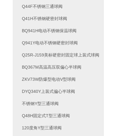
Q44F不锈钢三通球阀
Q41H不锈钢硬密封球阀
BQ941H电动不锈钢保温球阀
Q941Y电动不锈钢硬密封球阀
Q25R-J159美标硬密封固定球上装式球阀
BQ367M高温高压双偏心半球阀
ZKV73W防爆型电动V型球阀
DYQ340Y上装式偏心半球阀
不锈钢Y型三通球阀
Q48H固定式T型三通球阀
120度角Y型三通球阀