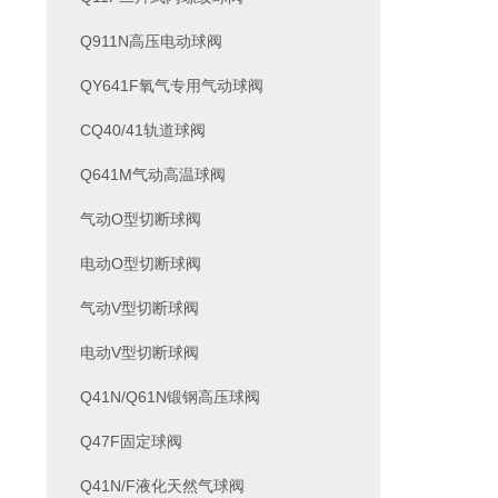
Q911N高压电动球阀
QY641F氧气专用气动球阀
CQ40/41轨道球阀
Q641M气动高温球阀
气动O型切断球阀
电动O型切断球阀
气动V型切断球阀
电动V型切断球阀
Q41N/Q61N锻钢高压球阀
Q47F固定球阀
Q41N/F液化天然气球阀