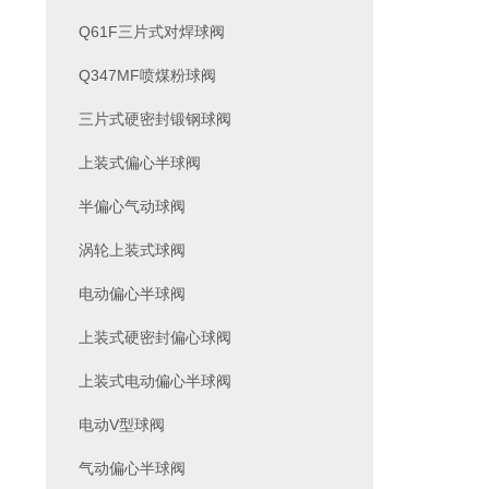
Q61F三片式对焊球阀
Q347MF喷煤粉球阀
三片式硬密封锻钢球阀
上装式偏心半球阀
半偏心气动球阀
涡轮上装式球阀
电动偏心半球阀
上装式硬密封偏心球阀
上装式电动偏心半球阀
电动V型球阀
气动偏心半球阀