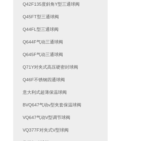
Q42F135度斜角Y型三通球阀
Q45FT型三通球阀
Q44FL型三通球阀
Q644F气动三通球阀
Q645F气动三通球阀
Q71Y对夹式高压硬密封球阀
Q46F不锈钢四通球阀
意大利式超薄保温球阀
BVQ647气动v型夹套保温球阀
VQ647气动V型调节球阀
VQ377F对夹式V型球阀