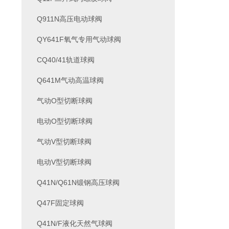
Q911N高压电动球阀
QY641F氧气专用气动球阀
CQ40/41轨道球阀
Q641M气动高温球阀
气动O型切断球阀
电动O型切断球阀
气动V型切断球阀
电动V型切断球阀
Q41N/Q61N锻钢高压球阀
Q47F固定球阀
Q41N/F液化天然气球阀