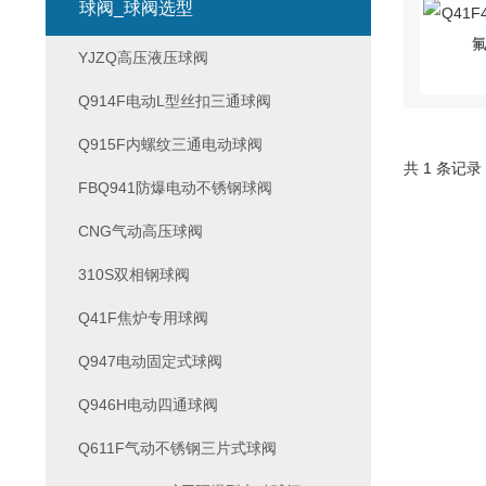
球阀_球阀选型
YJZQ高压液压球阀
Q914F电动L型丝扣三通球阀
Q915F内螺纹三通电动球阀
共 1 条记录
FBQ941防爆电动不锈钢球阀
CNG气动高压球阀
310S双相钢球阀
Q41F焦炉专用球阀
Q947电动固定式球阀
Q946H电动四通球阀
Q611F气动不锈钢三片式球阀