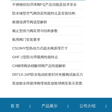
不锈钢丝扣浮球阀FQ产品功能及技术安全
防水锤型空气阀供应性能特点及安装结构
耐腐蚀调节阀选型解析
截止型排污阀应用与结构参数
船用阀门安装要求
CS19HY型热动力式疏水阀原理尺寸
GHF-1型防火呼吸阀性能特点
C4钢球阀浓硝酸球阀产品性能解析
D971X-16P防水电动软密封对夹蝶阀试验压力
双放散全焊接球阀埋地双放散球阀安装示意图
首 页
产品展示
公司介绍
|
|
|