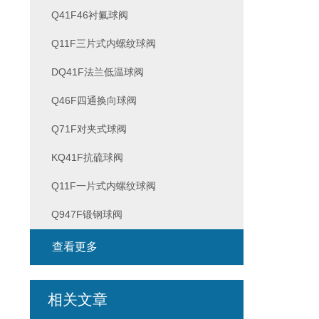
Q41F46衬氟球阀
Q11F三片式内螺纹球阀
DQ41F法兰低温球阀
Q46F四通换向球阀
Q71F对夹式球阀
KQ41F抗硫球阀
Q11F一片式内螺纹球阀
Q947F锻钢球阀
查看更多
相关文章