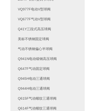
VQ977F电动V型球阀
VQ677F气动V型球阀
Q41Y三段式高压球阀
美标不锈钢固定球阀
气动不锈钢偏心半球阀
Q941N电动锻钢高压球阀
Q647F气动固定球阀
Q945H电动三通球阀
Q944H电动三通球阀
Q615F气动螺纹三通球阀
Q614F气动螺纹三通球阀