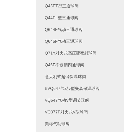
Q45FT型三通球阀
Q44FL型三通球阀
Q644F气动三通球阀
Q645F气动三通球阀
Q71Y对夹式高压硬密封球阀
Q46F不锈钢四通球阀
意大利式超薄保温球阀
BVQ647气动v型夹套保温球阀
VQ647气动V型调节球阀
VQ377F对夹式V型球阀
美标气动球阀