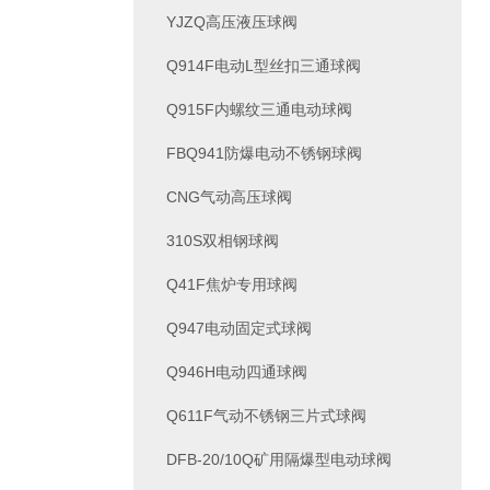
YJZQ高压液压球阀
Q914F电动L型丝扣三通球阀
Q915F内螺纹三通电动球阀
FBQ941防爆电动不锈钢球阀
CNG气动高压球阀
310S双相钢球阀
Q41F焦炉专用球阀
Q947电动固定式球阀
Q946H电动四通球阀
Q611F气动不锈钢三片式球阀
DFB-20/10Q矿用隔爆型电动球阀