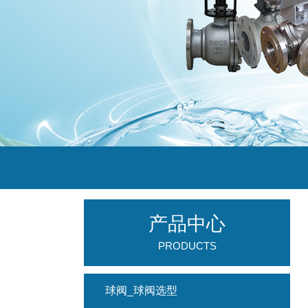
产品中心
PRODUCTS
球阀_球阀选型