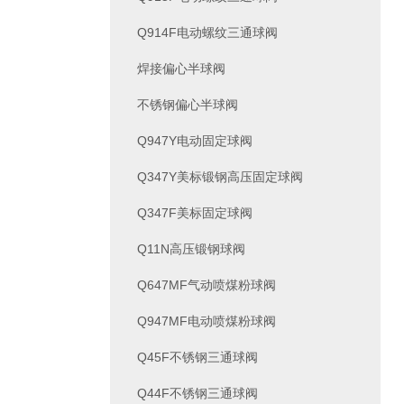
Q914F电动螺纹三通球阀
焊接偏心半球阀
不锈钢偏心半球阀
Q947Y电动固定球阀
Q347Y美标锻钢高压固定球阀
Q347F美标固定球阀
Q11N高压锻钢球阀
Q647MF气动喷煤粉球阀
Q947MF电动喷煤粉球阀
Q45F不锈钢三通球阀
Q44F不锈钢三通球阀