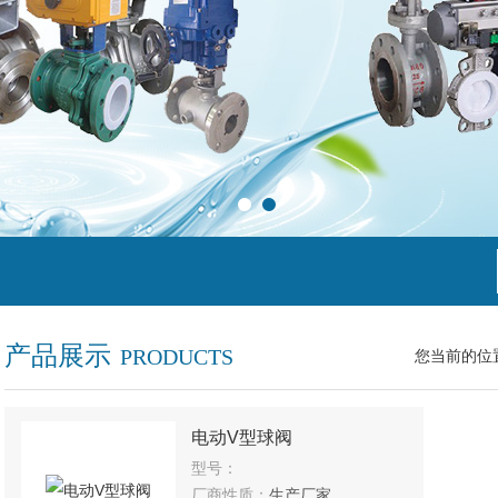
产品展示
PRODUCTS
您当前的位
电动V型球阀
型号：
厂商性质：
生产厂家