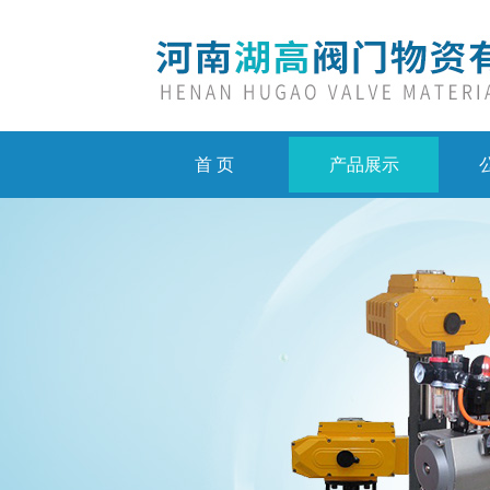
首 页
产品展示