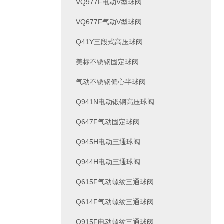
VQ977F电动V型球阀
VQ677F气动V型球阀
Q41Y三段式高压球阀
美标不锈钢固定球阀
气动不锈钢偏心半球阀
Q941N电动锻钢高压球阀
Q647F气动固定球阀
Q945H电动三通球阀
Q944H电动三通球阀
Q615F气动螺纹三通球阀
Q614F气动螺纹三通球阀
Q915F电动螺纹三通球阀