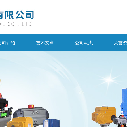
公司介绍
技术文章
公司动态
荣誉