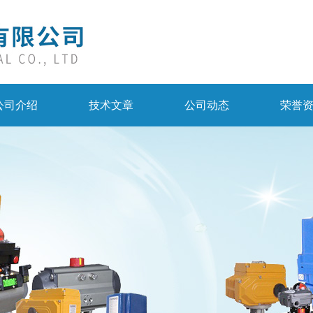
公司介绍
技术文章
公司动态
荣誉