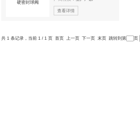
查看详情
共 1 条记录，当前 1 / 1 页 首页 上一页 下一页 末页 跳转到第
页