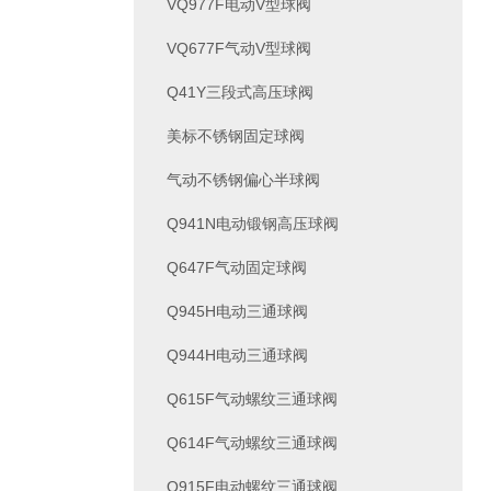
VQ977F电动V型球阀
VQ677F气动V型球阀
Q41Y三段式高压球阀
美标不锈钢固定球阀
气动不锈钢偏心半球阀
Q941N电动锻钢高压球阀
Q647F气动固定球阀
Q945H电动三通球阀
Q944H电动三通球阀
Q615F气动螺纹三通球阀
Q614F气动螺纹三通球阀
Q915F电动螺纹三通球阀