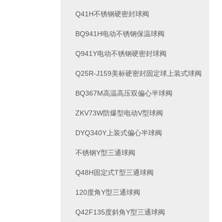
Q41H不锈钢硬密封球阀
BQ941H电动不锈钢保温球阀
Q941Y电动不锈钢硬密封球阀
Q25R-J159美标硬密封固定球上装式球阀
BQ367M高温高压双偏心半球阀
ZKV73W防爆型电动V型球阀
DYQ340Y上装式偏心半球阀
不锈钢Y型三通球阀
Q48H固定式T型三通球阀
120度角Y型三通球阀
Q42F135度斜角Y型三通球阀