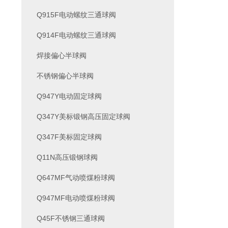
Q915F电动螺纹三通球阀
Q914F电动螺纹三通球阀
焊接偏心半球阀
不锈钢偏心半球阀
Q947Y电动固定球阀
Q347Y美标锻钢高压固定球阀
Q347F美标固定球阀
Q11N高压锻钢球阀
Q647MF气动喷煤粉球阀
Q947MF电动喷煤粉球阀
Q45F不锈钢三通球阀