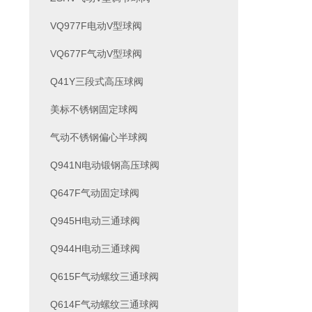
VQ977F电动V型球阀
VQ677F气动V型球阀
Q41Y三段式高压球阀
美标不锈钢固定球阀
气动不锈钢偏心半球阀
Q941N电动锻钢高压球阀
Q647F气动固定球阀
Q945H电动三通球阀
Q944H电动三通球阀
Q615F气动螺纹三通球阀
Q614F气动螺纹三通球阀