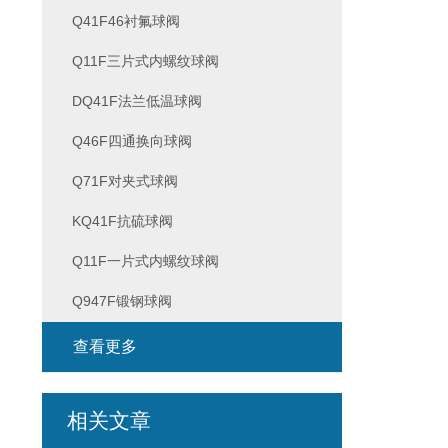
Q41F46衬氟球阀
Q11F三片式内螺纹球阀
DQ41F法兰低温球阀
Q46F四通换向球阀
Q71F对夹式球阀
KQ41F抗硫球阀
Q11F一片式内螺纹球阀
Q947F锻钢球阀
查看更多
相关文章