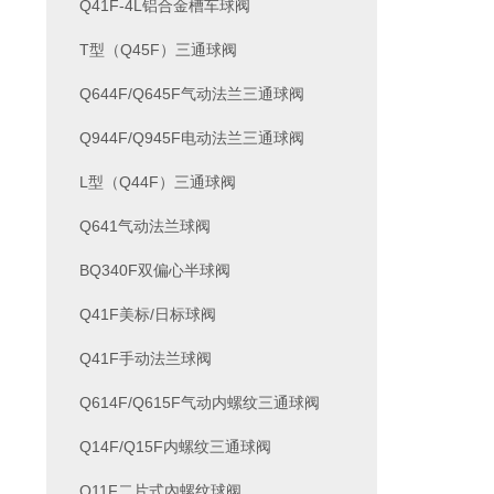
Q41F-4L铝合金槽车球阀
T型（Q45F）三通球阀
Q644F/Q645F气动法兰三通球阀
Q944F/Q945F电动法兰三通球阀
L型（Q44F）三通球阀
Q641气动法兰球阀
BQ340F双偏心半球阀
Q41F美标/日标球阀
Q41F手动法兰球阀
Q614F/Q615F气动内螺纹三通球阀
Q14F/Q15F内螺纹三通球阀
Q11F二片式內螺纹球阀