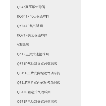
Q347高压锻钢球阀
BQ641F气动保温球阀
QY347F氧气球阀
BQ71F夹套保温球阀
V型球阀
Q41F三片式法兰球阀
Q671F气动对夹式超薄球阀
Q611F二片式内螺纹气动球阀
Q611F三片式内螺纹气动球阀
Q647F固定式气动球阀
Q971F电动对夹式超薄球阀