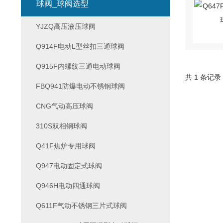
球阀_球阀选型
YJZQ高压液压球阀
Q914F电动L型丝扣三通球阀
Q915F内螺纹三通电动球阀
共 1 条记录
FBQ941防爆电动不锈钢球阀
CNG气动高压球阀
310S双相钢球阀
Q41F焦炉专用球阀
Q947电动固定式球阀
Q946H电动四通球阀
Q611F气动不锈钢三片式球阀