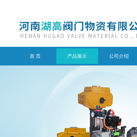
首 页
产品展示
公司介绍