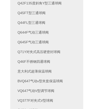
Q42F135度斜角Y型三通球阀
Q45FT型三通球阀
Q44FL型三通球阀
Q644F气动三通球阀
Q645F气动三通球阀
Q71Y对夹式高压硬密封球阀
Q46F不锈钢四通球阀
意大利式超薄保温球阀
BVQ647气动v型夹套保温球阀
VQ647气动V型调节球阀
VQ377F对夹式V型球阀