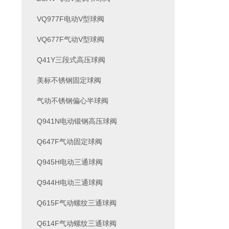
VQ977F电动V型球阀
VQ677F气动V型球阀
Q41Y三段式高压球阀
美标不锈钢固定球阀
气动不锈钢偏心半球阀
Q941N电动锻钢高压球阀
Q647F气动固定球阀
Q945H电动三通球阀
Q944H电动三通球阀
Q615F气动螺纹三通球阀
Q614F气动螺纹三通球阀