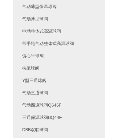
气动薄型保温球阀
气动薄型球阀
电动整体式高温球阀
带手轮气动整体式高温球阀
偏心半球阀
抗硫球阀
Y型三通球阀
气动三通球阀
气动四通球阀Q646F
三通保温球阀BQ44F
DBB双联球阀