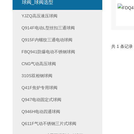
球阀_球阀选型
YJZQ高压液压球阀
Q914F电动L型丝扣三通球阀
Q915F内螺纹三通电动球阀
共 1 条记录
FBQ941防爆电动不锈钢球阀
CNG气动高压球阀
310S双相钢球阀
Q41F焦炉专用球阀
Q947电动固定式球阀
Q946H电动四通球阀
Q611F气动不锈钢三片式球阀