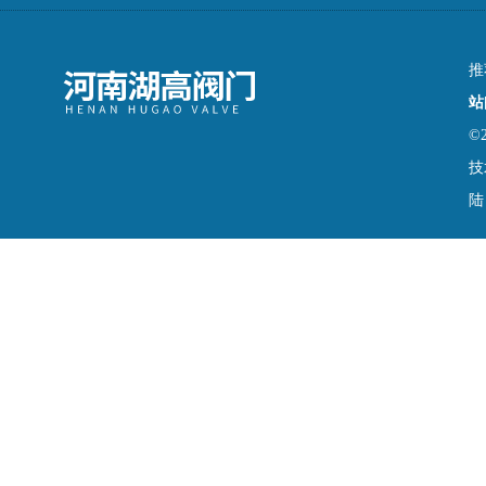
推
站
©
技
陆