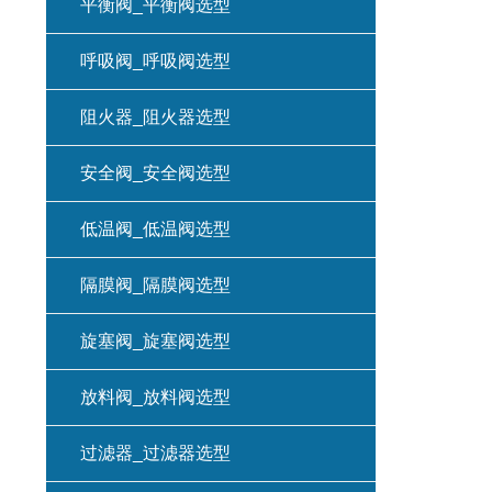
平衡阀_平衡阀选型
呼吸阀_呼吸阀选型
阻火器_阻火器选型
安全阀_安全阀选型
低温阀_低温阀选型
隔膜阀_隔膜阀选型
旋塞阀_旋塞阀选型
放料阀_放料阀选型
过滤器_过滤器选型