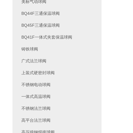
美标气动球阀
BQ44F三通保温球阀
BQ45F三通保温球阀
BQ41F一体式夹套保温球阀
铸铁球阀
广式法兰球阀
上装式硬密封球阀
不锈钢电动球阀
一体式高温球阀
不锈钢法兰球阀
高平台法兰球阀
高压锻钢焊接球阀