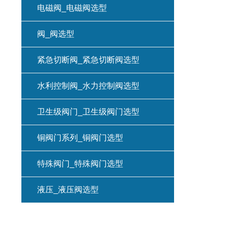
电磁阀_电磁阀选型
阀_阀选型
紧急切断阀_紧急切断阀选型
水利控制阀_水力控制阀选型
卫生级阀门_卫生级阀门选型
铜阀门系列_铜阀门选型
特殊阀门_特殊阀门选型
液压_液压阀选型