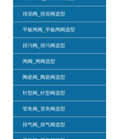
排泥阀_排泥阀选型
平板闸阀_平板闸阀选型
排污阀_排污阀选型
闸阀_闸阀选型
陶瓷阀_陶瓷阀选型
针型阀_针型阀选型
管夹阀_管夹阀选型
排气阀_排气阀选型