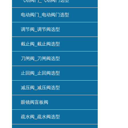
气动阀门_气动阀门选型
电动阀门_电动阀门选型
调节阀_调节阀选型
截止阀_截止阀选型
刀闸阀_刀闸阀选型
止回阀_止回阀选型
减压阀_减压阀选型
眼镜阀盲板阀
疏水阀_疏水阀选型