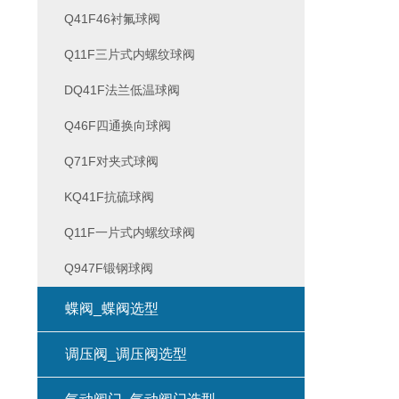
Q41F46衬氟球阀
Q11F三片式内螺纹球阀
DQ41F法兰低温球阀
Q46F四通换向球阀
Q71F对夹式球阀
KQ41F抗硫球阀
Q11F一片式内螺纹球阀
Q947F锻钢球阀
蝶阀_蝶阀选型
调压阀_调压阀选型