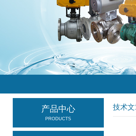
技术文
产品中心
PRODUCTS