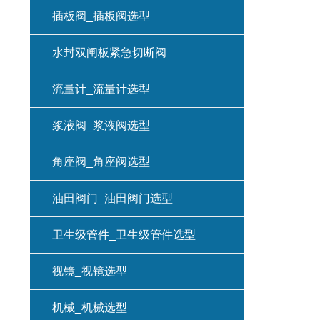
插板阀_插板阀选型
水封双闸板紧急切断阀
流量计_流量计选型
浆液阀_浆液阀选型
角座阀_角座阀选型
油田阀门_油田阀门选型
卫生级管件_卫生级管件选型
视镜_视镜选型
机械_机械选型