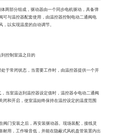
阀体两部分组成，驱动器由一个同步电机驱动，具备弹
阀可与温控器配套使用，由温控器控制电动二通阀电
风，以实现温度的自动调节。
到控制室温之目的
处于常闭状态，当需要工作时，由温控器提供一个开
，当室温达到温控器设定值时，温控器令电动二通阀
关闭和开启，使室温始终保持在温控设定的温度范围
可在阀门安装之后，再安装驱动器。现场装配，接线灵
靠耐用，工作噪音低，并能在隐蔽式风机盘管装置内出