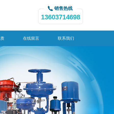
销售热线
13603714698
资质
在线留言
联系我们