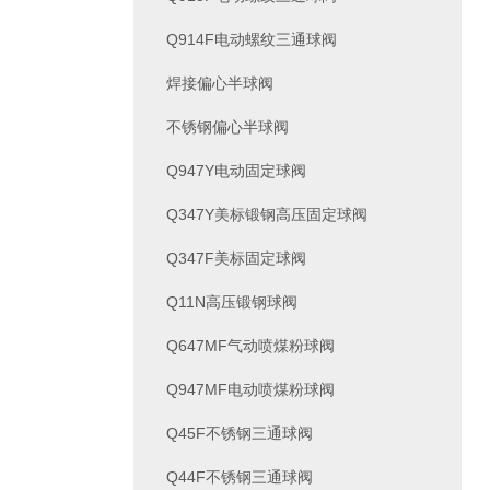
Q914F电动螺纹三通球阀
焊接偏心半球阀
不锈钢偏心半球阀
Q947Y电动固定球阀
Q347Y美标锻钢高压固定球阀
Q347F美标固定球阀
Q11N高压锻钢球阀
Q647MF气动喷煤粉球阀
Q947MF电动喷煤粉球阀
Q45F不锈钢三通球阀
Q44F不锈钢三通球阀