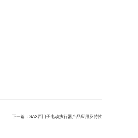
下一篇：
SAX西门子电动执行器产品应用及特性