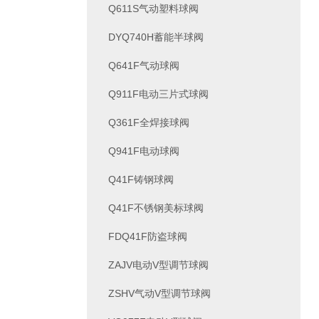
Q611S气动塑料球阀
DYQ740H蓄能半球阀
Q641F气动球阀
Q911F电动三片式球阀
Q361F全焊接球阀
Q941F电动球阀
Q41F铸钢球阀
Q41F不锈钢美标球阀
FDQ41F防盗球阀
ZAJV电动V型调节球阀
ZSHV气动V型调节球阀